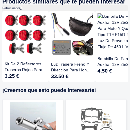
Productos similares que te pueden interesar
Patrocinado
Bombilla De Faro
Kit De 2 Reflectores
Luz Trasera Freno Y
Auxiliar 12V 25/
Traseros Rojos Para
Dirección Para Honda
Para Moto Y Quad
4.50 €
Moto, Bici, Scooter,
3.25 €
CBR600RR 2003-
33.50 €
Tipo T19 P15D-25
Coche, Camión O
2006 | ABS Integrado
Luz De Proyector
Barco – 87x21x8mm
Flujo De 450 Lú
¡Creemos que esto puede interesarte!
Con Tornillos M5