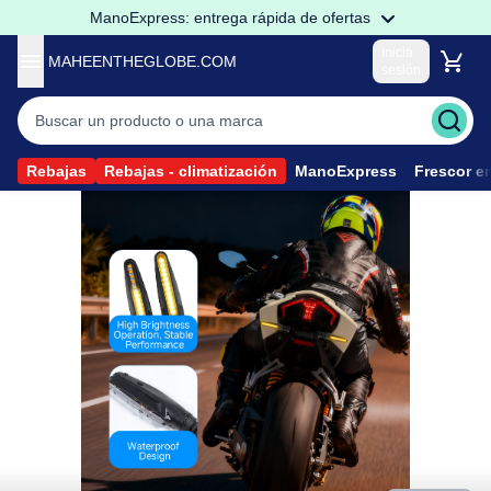
ManoExpress: entrega rápida de ofertas
Inicia
MAHEENTHEGLOBE.COM
sesión
Soy un particular
Acceder a mi cuenta
Soy un Profesional
Rebajas
Rebajas - climatización
ManoExpress
Frescor e
Acceder a los precios Pro