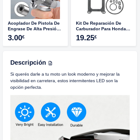
Acoplador De Pistola De
Kit De Reparación De
Engrase De Alta Presión
Carburador Para Honda
– 10000 PSI, 1/8″ NPT,
CBR1000F (1989-1992) –
3.00
19.25
€
€
Con Doble Mango Y
Válvula De Aguja,
Boquilla De 6 Orificios
Flotador Y Juntas
Para Lubricación
Profesional
Descripción
Si querés darle a tu moto un look moderno y mejorar la
visibilidad en carretera, estos intermitentes LED son la
opción perfecta.